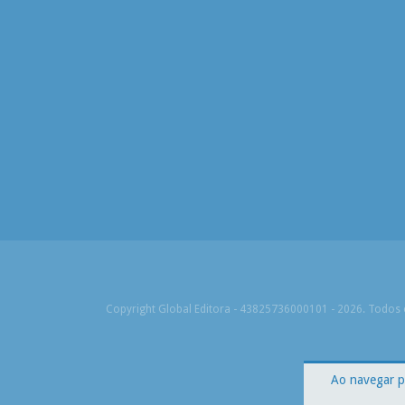
Copyright Global Editora - 43825736000101 - 2026. Todos o
Ao navegar p