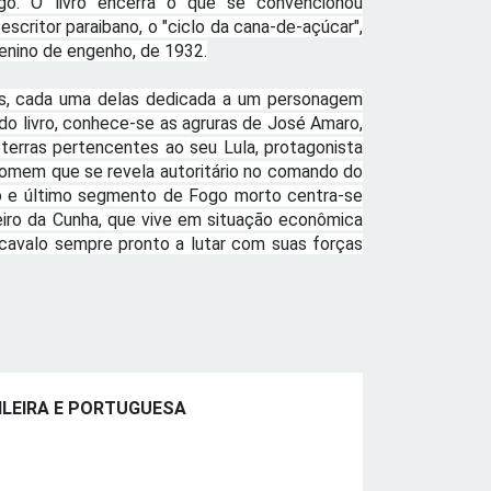
o. O livro encerra o que se convencionou
escritor paraibano, o "ciclo da cana-de-açúcar",
Menino de engenho, de 1932.
es, cada uma delas dedicada a um personagem
 do livro, conhece-se as agruras de José Amaro,
 terras pertencentes ao seu Lula, protagonista
homem que se revela autoritário no comando do
o e último segmento de Fogo morto centra-se
neiro da Cunha, que vive em situação econômica
cavalo sempre pronto a lutar com suas forças
ILEIRA E PORTUGUESA