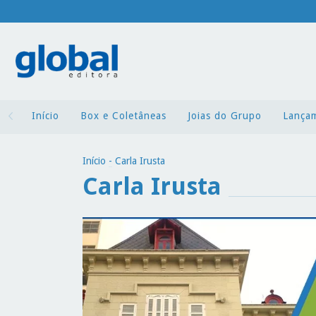
Início
Box e Coletâneas
Joias do Grupo
Lança
Início
-
Carla Irusta
Carla Irusta