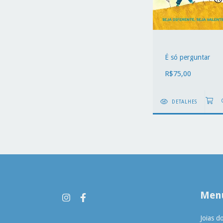
É só perguntar
R$75,00
DETALHES
Menu
Joias d