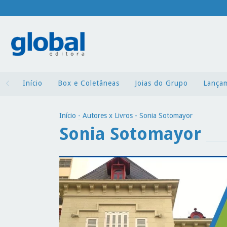
Início
Box e Coletâneas
Joias do Grupo
Lança
Início
-
Autores x Livros
-
Sonia Sotomayor
Sonia Sotomayor