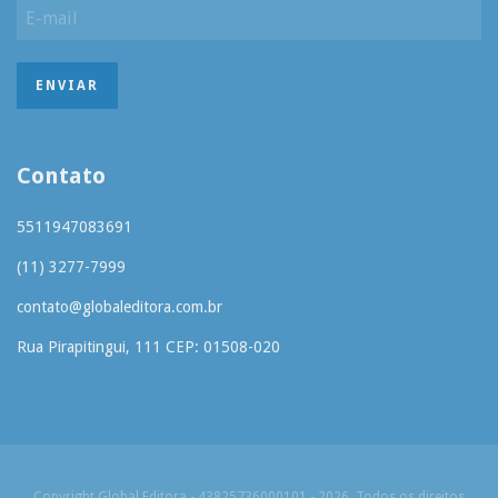
Contato
5511947083691
(11) 3277-7999
contato@globaleditora.com.br
Rua Pirapitingui, 111 CEP: 01508-020
Copyright Global Editora - 43825736000101 - 2026. Todos os direitos