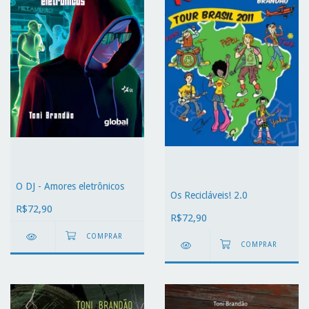
O DJ - Amores eletrônicos
Os Recicláveis! 2.0
R$72,90
R$72,90