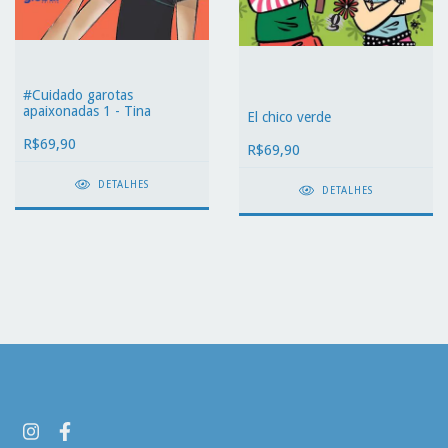
#Cuidado garotas
apaixonadas 1 - Tina
El chico verde
R$69,90
R$69,90
DETALHES
DETALHES