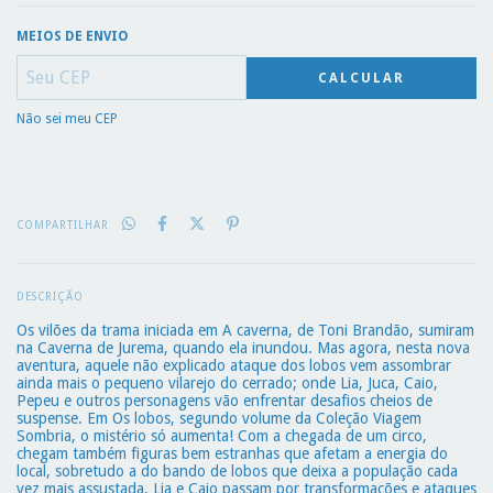
MEIOS DE ENVIO
CALCULAR
Não sei meu CEP
COMPARTILHAR
DESCRIÇÃO
Os vilões da trama iniciada em A caverna, de Toni Brandão, sumiram
na Caverna de Jurema, quando ela inundou. Mas agora, nesta nova
aventura, aquele não explicado ataque dos lobos vem assombrar
ainda mais o pequeno vilarejo do cerrado; onde Lia, Juca, Caio,
Pepeu e outros personagens vão enfrentar desafios cheios de
suspense. Em Os lobos, segundo volume da Coleção Viagem
Sombria, o mistério só aumenta! Com a chegada de um circo,
chegam também figuras bem estranhas que afetam a energia do
local, sobretudo a do bando de lobos que deixa a população cada
vez mais assustada. Lia e Caio passam por transformações e ataques