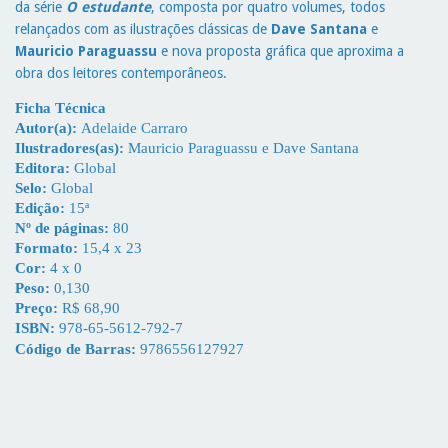
da série
O estudante
, composta por quatro volumes, todos
relançados com as ilustrações clássicas de
Dave Santana
e
Mauricio Paraguassu
e nova proposta gráfica que aproxima a
obra dos leitores contemporâneos.
Ficha Técnica
Autor(a):
Adelaide Carraro
Ilustradores(as):
Mauricio Paraguassu e Dave Santana
Editora:
Global
Selo:
Global
Edição:
15ª
Nº de páginas:
80
Formato:
15,4 x 23
Cor:
4 x 0
Peso:
0,130
Preço:
R$ 68,90
ISBN:
978-65-5612-792-7
Código de Barras:
9786556127927