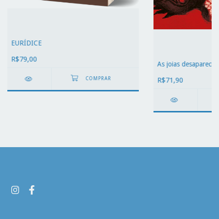
EURÍDICE
R$79,00
As joias desaparecid
R$71,90