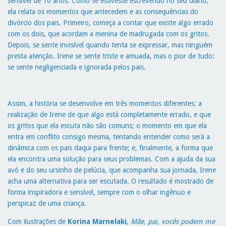
sensível de 10 anos. Como se estivesse escrevendo no seu diário,
ela relata os momentos que antecedem e as consequências do
divórcio dos pais. Primeiro, começa a contar que existe algo errado
com os dois, que acordam a menina de madrugada com os gritos.
Depois, se sente invisível quando tenta se expressar, mas ninguém
presta atenção. Irene se sente triste e amuada, mas o pior de tudo:
se sente negligenciada e ignorada pelos pais.
Assim, a história se desenvolve em três momentos diferentes: a
realização de Irene de que algo está completamente errado, e que
os gritos que ela escuta não são comuns; o momento em que ela
entra em conflito consigo mesma, tentando entender como será a
dinâmica com os pais daqui para frente; e, finalmente, a forma que
ela encontra uma solução para seus problemas. Com a ajuda da sua
avó e do seu ursinho de pelúcia, que acompanha sua jornada, Irene
acha uma alternativa para ser escutada. O resultado é mostrado de
forma inspiradora e sensível, sempre com o olhar ingênuo e
perspicaz de uma criança.
Com ilustrações de
Korina Marnelaki
,
Mãe, pai, vocês podem me